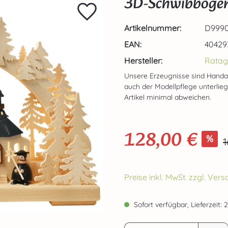
3D-Schwibbogen k
Artikelnummer:
D9990
EAN:
40429
Hersteller:
Ratag
Unsere Erzeugnisse sind Handa
auch der Modellpflege unterlie
Artikel minimal abweichen.
128,00 €
Verkaufspreis:
%
R
1
Preise inkl. MwSt. zzgl. Ve
Sofort verfügbar, Lieferzeit: 