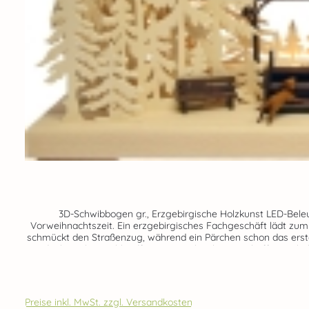
3D-Schwibbogen gr., Erzgebirgische Holzkunst LED-Beleuchtung 20-teilig Größe: 72 x 44 x 11 cm 
Vorweihnachtszeit. Ein erzgebirgisches Fachgeschäft lädt zum
schmückt den Straßenzug, während ein Pärchen schon das erste
indirekt verbaute, blendfreie LED-Beleuchtung schafft eine behaglich
Preise inkl. MwSt. zzgl. Versandkosten