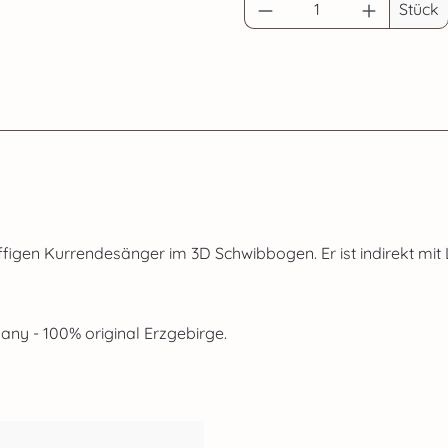
Produkt Anzahl: G
Stück
uffigen Kurrendesänger im 3D Schwibbogen. Er ist indirekt mit
y - 100% original Erzgebirge.