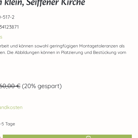
lein, Seiffener Kirche
-517-2
34123871
s
rbeit und können sowohl geringfügigen Montagetoleranzen als
gen. Die Abbildungen können in Platzierung und Bestückung vom
egulärer Preis:
60,00 €
(20% gespart)
rsandkosten
2-5 Tage