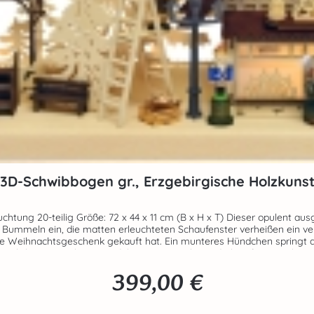
3D-Schwibbogen gr., Erzgebirgische Holzkuns
(B x H x T) Dieser opulent ausgestattete Schwibbogen zeigt rege Betriebsamkeit in der
 Bummeln ein, die matten erleuchteten Schaufenster verheißen ein ver
 Weihnachtsgeschenk gekauft hat. Ein munteres Hündchen springt die 
e Atmosphäre. Ein dekoratives Stück Handarbeit für Erzgebirgsliebhaber aus dem
Hause RATAGS - Made in Germany - 100% original Erzgebirge
399,00 €
Regulärer Preis: