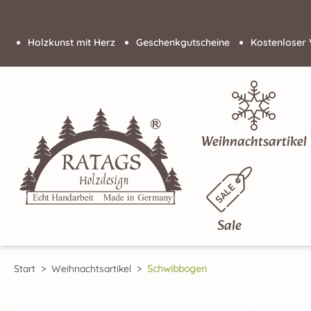
 Hauptinhalt springen
Zur Suche springen
Zur Hauptnavigation springen
Holzkunst mit Herz
Geschenkgutscheine
Kostenloser 
Weihnachtsartikel
Sale
Start
Weihnachtsartikel
Schwibbogen