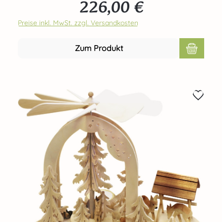
226,00 €
diese schöne Pyramid durch 2 Teelichte. Echte Handarbeit
Regulärer Preis:
aus dem Hause RATAGS - Made in Germany - 100%
original Erzgebirge
Preise inkl. MwSt. zzgl. Versandkosten
Zum Produkt