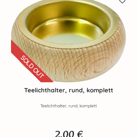
SOLD OUT
Teelichthalter, rund, komplett
Teelichthalter, rund, komplett
2,00 €
Regulärer Preis: