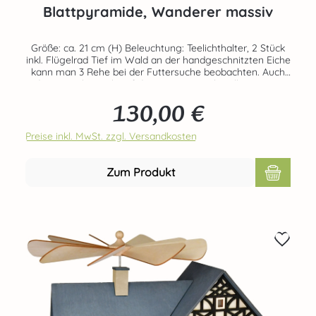
Blattpyramide, Wanderer massiv
Größe: ca. 21 cm (H) Beleuchtung: Teelichthalter, 2 Stück
inkl. Flügelrad Tief im Wald an der handgeschnitzten Eiche
kann man 3 Rehe bei der Futtersuche beobachten. Auch
der Jäger hat sich auf den Weg gemacht. Alle Figuren
und Bäume sind handgeschnitzt. Angetrieben wird die
130,00 €
Pyramide durch zwei angezündete Teelichter, die in die
Regulärer Preis:
vorgesehenen Massivholzteelichthalter gesetzt werden.
Echte Handarbeit aus dem Hause RATAGS - Made in
Preise inkl. MwSt. zzgl. Versandkosten
Germany - 100% original Erzgebirge Teelichte nicht
enthalten! Bestellbar unter der Art-Nr. 70426-40-3813-P
Zum Produkt