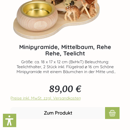
Minipyramide, Mittelbaum, Rehe
Rehe, Teelicht
Größe: ca. 18 x 17 x 12 cm (BxHxT) Beleuchtung:
Teelichthalter, 2 Stück inkl. Flügelrad ø 16 cm Schöne
Minipyramide mit einem Bäumchen in der Mitte und
Rehen. Angetrieben wird die Pyramide durch zwei
angezündete Teelichter, die in die vorgesehenen
89,00 €
Massivholzteelichthalter platziert werden. Echte
Regulärer Preis:
Handarbeit aus dem Hause RATAGS - Made in Germany -
100% original Erzgebirge Angezündete Kerzen und
Preise inkl. MwSt. zzgl. Versandkosten
Teelichter nie unbeaufsichtigt lassen.
Zum Produkt