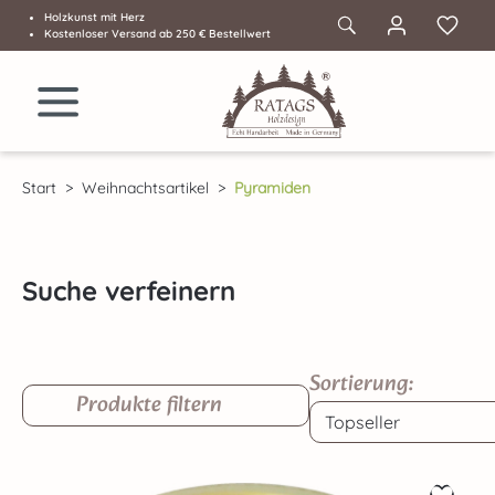
Holzkunst mit Herz
Zum Hauptinhalt springen
Kostenloser Versand ab 250 € Bestellwert
Start
Weihnachtsartikel
Pyramiden
Suche verfeinern
Sortierung:
Produkte filtern