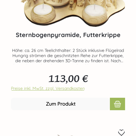
Sternbogenpyramide, Futterkrippe
Höhe: ca. 26 cm Teelichthalter: 2 Stück inklusive Flügelrad
Hungrig strömen die geschnitzten Rehe zur Futterkrippe,
die neben der drehenden 3D-Tanne zu finden ist. Nach
dem Schmaus lauschen sie zwischen kleinen Bäumen der
Ruhe des Waldes. Betrieben wird die Pyramide durch drei
113,00 €
angezündete Teelichter, welche vorab in die dafür
Regulärer Preis:
vorgesehenen Massivholzteelichthalter gesetzt werden.
Echte Handarbeit aus dem Hause RATAGS - Made in
Preise inkl. MwSt. zzgl. Versandkosten
Germany - 100% original Erzgebirge Teelichter nicht im Set
enthalten! Bestellbar unter der Art-Nr. 70411-12-3818-P
Zum Produkt