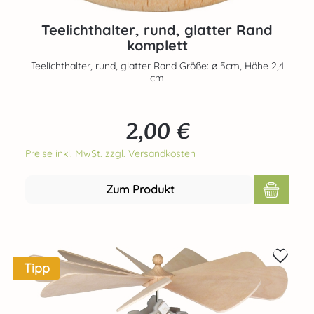
Teelichthalter, rund, glatter Rand
komplett
Teelichthalter, rund, glatter Rand Größe: ø 5cm, Höhe 2,4
cm
2,00 €
Regulärer Preis:
Preise inkl. MwSt. zzgl. Versandkosten
Zum Produkt
Tipp