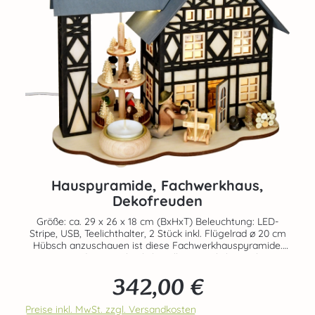
Hauspyramide, Fachwerkhaus,
Dekofreuden
Größe: ca. 29 x 26 x 18 cm (BxHxT) Beleuchtung: LED-
Stripe, USB, Teelichthalter, 2 Stück inkl. Flügelrad ø 20 cm
Hübsch anzuschauen ist diese Fachwerkhauspyramide.
Sie wurde mit vielen liebevollen Details bestückt.
Angetrieben wird die Pyramide durch zwei angezündete
342,00 €
Teelichter, die in die vorgesehenen
Regulärer Preis:
Massivholzteelichthalter platziert werden. Die LED-
Beleuchtung sorgt für eine stimmungsvolle
Preise inkl. MwSt. zzgl. Versandkosten