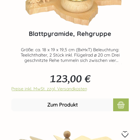
Blattpyramide, Rehgruppe
Größe: ca. 18 x 19 x 19,5 cm (BxHxT) Beleuchtung:
Teelichthalter, 2 Stück inkl. Flügelrad ø 20 cm Drei
geschnitzte Rehe tummeln sich zwischen vier
geschnitzten Bäumen. Die große drehende Tanne bildet
den Mittelpunkt der Massivholz-Blattpyramide. Ein
123,00 €
besonderer Blickfang ist der geschnitzte Baumstumpf.
Regulärer Preis:
Angetrieben wird die Pyramide durch zwei angezündete
Teelichter, die in die vorgesehenen
Preise inkl. MwSt. zzgl. Versandkosten
Massivholzteelichthalter platziert werden. Teelichter nicht
im Set enthalten! Bestellbar unter der Art-Nr. 70426-40-
3813-P Echte Handarbeit aus dem Hause RATAGS - Made
Zum Produkt
in Germany - 100% original Erzgebirge