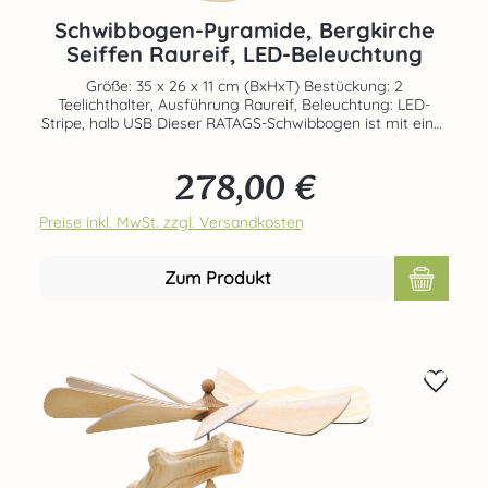
Schwibbogen-Pyramide, Bergkirche
Seiffen Raureif, LED-Beleuchtung
Größe: 35 x 26 x 11 cm (BxHxT) Bestückung: 2
Teelichthalter, Ausführung Raureif, Beleuchtung: LED-
Stripe, halb USB Dieser RATAGS-Schwibbogen ist mit einer
echten Pyramide ausgestattet und zeigt die markante
Seiffener Bergkirche vor einem beleuchteten Bogen. Auf
278,00 €
dem Pyramidenteller drehen sich zwei Massivholzfiguren,
Regulärer Preis:
die weihnachtliche Waren feilbieten. Ein munteres
Hündchen gehört mit zur Partie. Angetrieben wird die
Preise inkl. MwSt. zzgl. Versandkosten
Pyramide durch zwei Anstellichter für Teelichte. Die
elektrische Beleuchtung wird über ein USB-Kabel gespeist.
Ein Steckernetzteil gehört zum Lieferumfang. Echte
Zum Produkt
Handarbeit – Made in Germany – 100 % Original
Erzgebirge von RATAGS Kunsthandwerk Teelichter nicht im
Set enthalten! Bestellbar unter der Art-Nr. 70411-12-3818-P