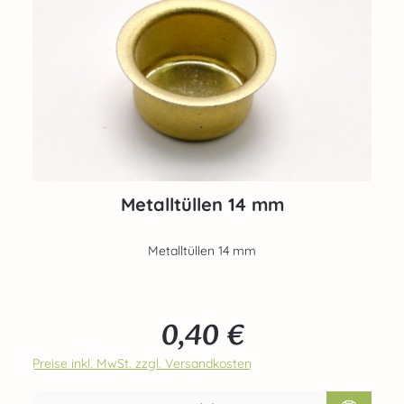
Metalltüllen 14 mm
Metalltüllen 14 mm
0,40 €
Regulärer Preis:
Preise inkl. MwSt. zzgl. Versandkosten