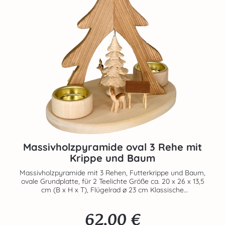
Massivholzpyramide oval 3 Rehe mit
Krippe und Baum
Massivholzpyramide mit 3 Rehen, Futterkrippe und Baum,
ovale Grundplatte, für 2 Teelichte Größe ca. 20 x 26 x 13,5
cm (B x H x T), Flügelrad ø 23 cm Klassische
Tischpyramide mit drehender Massivholztanne.
Naturholztöne verschiedener Holzsorten dominieren diese
62,00 €
erzgebirgische Handarbeit. Die von Hand geschnitzten
Regulärer Preis:
Rehe und die Futterkrippe sind teilcoloriert. 2 Teelichte