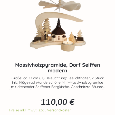
Massivholzpyramide, Dorf Seiffen
modern
Größe: ca. 17 cm (H) Beleuchtung: Teelichthalter, 2 Stück
inkl. Flügelrad Wunderschöne Mini-Massivholzpyramide
mit drehender Seiffener Bergkirche. Geschnitzte Bäume,
kleine Häuschen und ein Kurrendesänger zieren diese tolle
Pyramide. Der Kurrendesänger ist je nach Verfügbarkeit
110,00 €
entweder mit einem Buch oder einem Stern ausgestattet!
Regulärer Preis:
Teelichter nicht im Set enthalten! Bestellbar unter der Art-
Nr. 70411-12-3818-P Echte Handarbeit aus dem Hause
Preise inkl. MwSt. zzgl. Versandkosten
RATAGS - Made in Germany - 100% original Erzgebirge