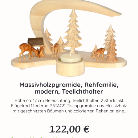
Massivholzpyramide, Rehfamilie,
modern, Teelichthalter
Höhe ca. 17 cm Beleuchtung: Teelichthalter, 2 Stück inkl.
Flügelrad Moderne RATAGS-Tischpyramide aus Massivholz
mit geschnitzten Bäumen und colorierten Rehen an einer
Futterkrippe. Zwei Anstell-Teelichthalter ermöglichen
Flexibilität. Über das Flügelrad angetrieben, dreht sich eine
122,00 €
Massivholztanne im Zentrum der Pyramide. Rehe und
Regulärer Preis:
Bäume sind komplett in Massivholz ausgeführt. Echte
Handarbeit aus dem Hause RATAGS - Made in Germany -