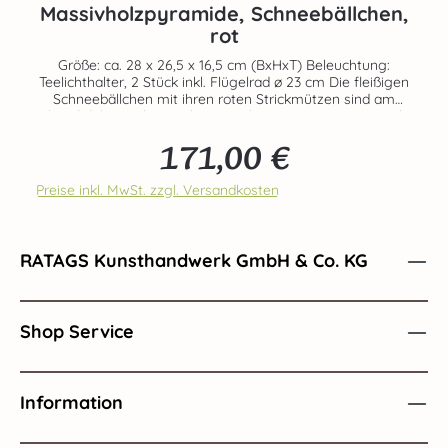
Massivholzpyramide, Schneebällchen,
rot
Größe: ca. 28 x 26,5 x 16,5 cm (BxHxT) Beleuchtung:
Teelichthalter, 2 Stück inkl. Flügelrad ø 23 cm Die fleißigen
Schneebällchen mit ihren roten Strickmützen sind am
Abend dabei, sich zwischen geschnitzten Bäumen ein Iglu
zu bauen. Der sternklare Himmel verspricht eine helle
171,00 €
Nacht. Die farblich abgesetzten Elemente lassen die
Regulärer Preis:
Massivholzpyramide zum Schmuckstück werden und
bringen Romantik in Ihr Heim. Die drehende
Preise inkl. MwSt. zzgl. Versandkosten
Massivholztanne in der Mitte wird von angezündeten
Teelichtern betrieben und durch das warme Licht
wunderschön in Szene gesetzt. Echte Handarbeit aus dem
Hause RATAGS - Made in Germany - 100% original
RATAGS Kunsthandwerk GmbH & Co. KG
Erzgebirge Teelichter nicht im Set enthalten! Bestellbar
unter der Art-Nr. 70426-40-3813-P
Shop Service
Information