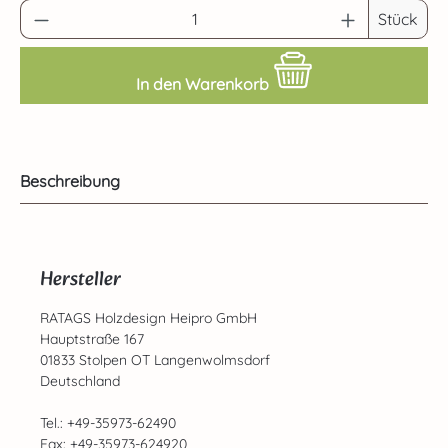
Produkt Anzahl: Gib den gewünschten Wert 
Stück
In den Warenkorb
Beschreibung
Hersteller
RATAGS Holzdesign Heipro GmbH
Hauptstraße 167
01833 Stolpen OT Langenwolmsdorf
Deutschland
Tel.: +49-35973-62490
Fax: +49-35973-624920