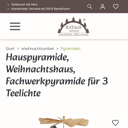
Holzkunst mit Herz
Zum Hauptinhalt springen
Kostenloser Versand ab 250 € Bestellwert
Start
Weihnachtsartikel
Pyramiden
Hauspyramide,
Weihnachtshaus,
Fachwerkpyramide für 3
Teelichte
Bildergalerie überspringen