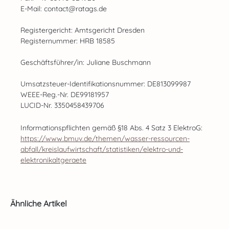
E-Mail: contact@ratags.de
Registergericht: Amtsgericht Dresden
Registernummer: HRB 18585
Geschäftsführer/in: Juliane Buschmann
Umsatzsteuer-Identifikationsnummer: DE813099987
WEEE-Reg.-Nr. DE99181957
LUCID-Nr. 3350458439706
Informationspflichten gemäß §18 Abs. 4 Satz 3 ElektroG:
https://www.bmuv.de/themen/wasser-ressourcen-
abfall/kreislaufwirtschaft/statistiken/elektro-und-
elektronikaltgeraete
Produktgalerie überspringen
Ähnliche Artikel