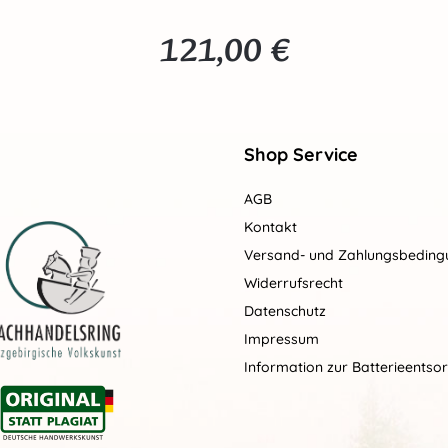
121,00 €
Regulärer Preis:
Shop Service
AGB
Kontakt
Versand- und Zahlungsbedin
Widerrufsrecht
Datenschutz
Impressum
Information zur Batterieentso