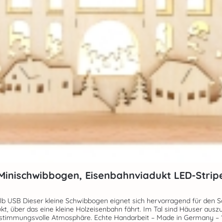
Minischwibbogen, Eisenbahnviadukt LED-Strip
en Computer oder ein
t, über das eine kleine Holzeisenbahn fährt. Im Tal sind Häuser ausz
Schwibbogen ist indirekt beleuchtet und erzeugt eine stimmungsvolle Atm