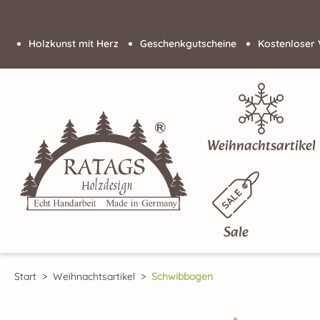
 Hauptinhalt springen
Zur Suche springen
Zur Hauptnavigation springen
Holzkunst mit Herz
Geschenkgutscheine
Kostenloser 
Weihnachtsartikel
Sale
Start
Weihnachtsartikel
Schwibbogen