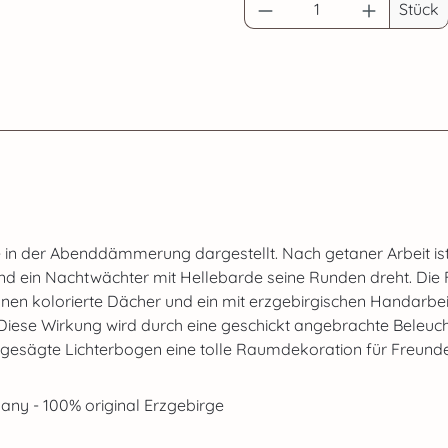
Produkt Anzahl: G
Stück
e in der Abenddämmerung dargestellt. Nach getaner Arbeit ist
ein Nachtwächter mit Hellebarde seine Runden dreht. Die F
tönen kolorierte Dächer und ein mit erzgebirgischen Handarbe
Diese Wirkung wird durch eine geschickt angebrachte Beleuc
 gesägte Lichterbogen eine tolle Raumdekoration für Freunde 
ny - 100% original Erzgebirge