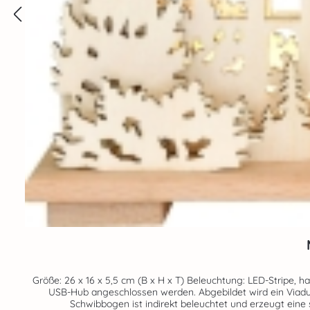
Größe: 26 x 16 x 5,5 cm (B x H x T) Beleuchtung: LED-Stripe, halb USB Dieser kleine Schwibbogen eignet sich hervorragend für den Schreibtisch. Er kann beispielsweise an ein
USB-Hub angeschlossen werden. Abgebildet wird ein Viaduk