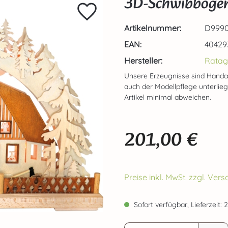
3D-Schwibbogen
Artikelnummer:
D9990
EAN:
40429
Hersteller:
Ratag
Unsere Erzeugnisse sind Handa
auch der Modellpflege unterlie
Artikel minimal abweichen.
201,00 €
Regulärer Preis:
Preise inkl. MwSt. zzgl. Ve
Sofort verfügbar, Lieferzeit: 