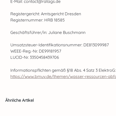
E-Mail: contact@ratags.de
Registergericht: Amtsgericht Dresden
Registernummer: HRB 18585
Geschäftsführer/in: Juliane Buschmann
Umsatzsteuer-Identifikationsnummer: DE813099987
WEEE-Reg.-Nr. DE99181957
LUCID-Nr. 3350458439706
Informationspflichten gemäß §18 Abs. 4 Satz 3 ElektroG:
https://www.bmuv.de/themen/wasser-ressourcen-abfall/
Produktgalerie überspringen
Ähnliche Artikel