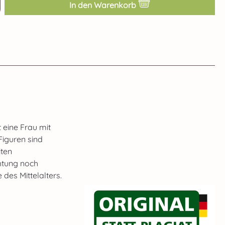
ib den gewünschten Wert ein oder benut
In den Warenkorb
 eine Frau mit
iguren sind
iten
htung noch
des Mittelalters.