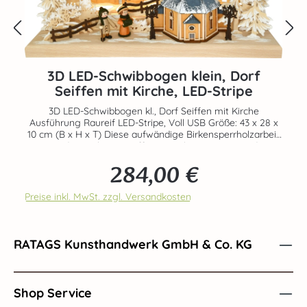
3D LED-Schwibbogen klein, Dorf
Seiffen mit Kirche, LED-Stripe
3D LED-Schwibbogen kl., Dorf Seiffen mit Kirche
Ausführung Raureif LED-Stripe, Voll USB Größe: 43 x 28 x
10 cm (B x H x T) Diese aufwändige Birkensperrholzarbeit
zeigt die markante Seiffener Kirche im Zentrum des
erzgebirgischen Spielzeugdorfes Seiffen. Ein leichter
284,00 €
Schnee verbreitet eine winterliche Stimmung. Zwei
Regulärer Preis:
RATAGS-Massivholzfiguren sind vielleicht auf dem Weg
zur Adventsvesper. Die indirekt verbaute, blendfreie LED-
Preise inkl. MwSt. zzgl. Versandkosten
Beleuchtung schafft eine behagliche Atmosphäre. Ein
dekoratives Stück Handarbeit aus dem Hause RATAGS.
Echte Handarbeit aus dem Hause RATAGS - Made in
Germany - 100% original Erzgebirge
RATAGS Kunsthandwerk GmbH & Co. KG
Shop Service