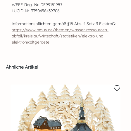
WEEE-Reg.-Nr. DE99181957
LUCID-Nr. 3350458439706
Informationspflichten gemäß §18 Abs. 4 Satz 3 ElektroG:
https://www.bmuv.de/themen/wasser-ressourcen-
abfall/kreislaufwirtschaft/statistiken/elektro-und-
elektronikaltgeraete
Produktgalerie überspringen
Ähnliche Artikel