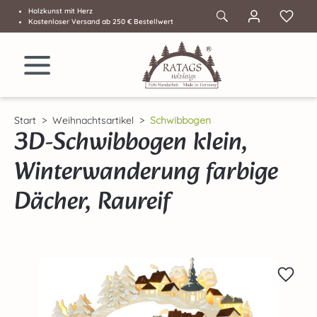
Holzkunst mit Herz
Zum Hauptinhalt springen
Kostenloser Versand ab 250 € Bestellwert
Start
Weihnachtsartikel
Schwibbogen
3D-Schwibbogen klein,
Winterwanderung farbige
Dächer, Raureif
Bildergalerie überspringen