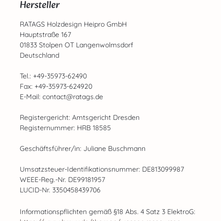
Hersteller
RATAGS Holzdesign Heipro GmbH
Hauptstraße 167
01833 Stolpen OT Langenwolmsdorf
Deutschland
Tel.: +49-35973-62490
Fax: +49-35973-624920
E-Mail: contact@ratags.de
Registergericht: Amtsgericht Dresden
Registernummer: HRB 18585
Geschäftsführer/in: Juliane Buschmann
Umsatzsteuer-Identifikationsnummer: DE813099987
WEEE-Reg.-Nr. DE99181957
LUCID-Nr. 3350458439706
Informationspflichten gemäß §18 Abs. 4 Satz 3 ElektroG: