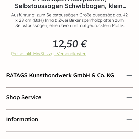
Selbstaussägen Schwibbogen, klein,
Bergmann
Ausführung: zum Selbstaussägen Größe ausgesägt: ca. 42
x 28 cm (BxH) Inhalt: Zwei Birkensperrholzplatten zum
Selbstaussägen, eine davon mit aufgedrucktem Motiv.
Echte Handarbeit aus dem Hause RATAGS - Made in
Germany - 100% original Erzgebirge
12,50 €
Regulärer Preis:
Preise inkl. MwSt. zzgl. Versandkosten
RATAGS Kunsthandwerk GmbH & Co. KG
Shop Service
Information