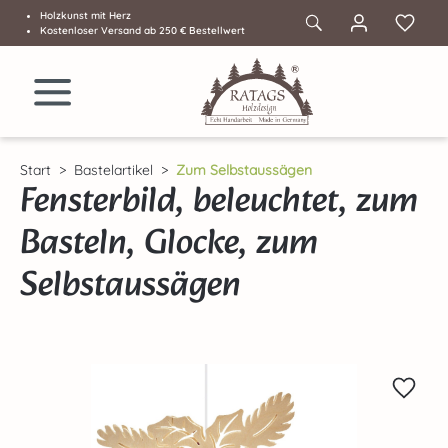
Holzkunst mit Herz
Zum Hauptinhalt springen
Kostenloser Versand ab 250 € Bestellwert
Start
Bastelartikel
Zum Selbstaussägen
Fensterbild, beleuchtet, zum
Basteln, Glocke, zum
Selbstaussägen
Bildergalerie überspringen