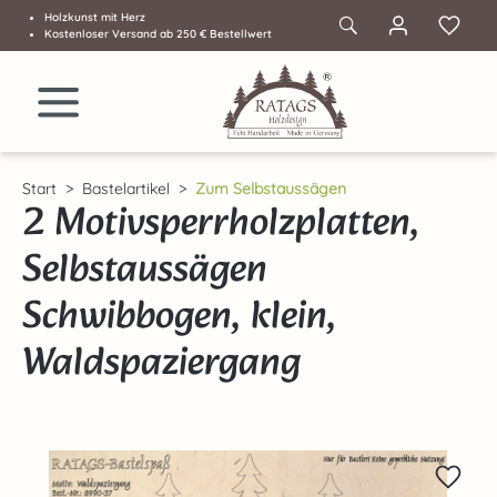
Holzkunst mit Herz
Zum Hauptinhalt springen
Kostenloser Versand ab 250 € Bestellwert
Start
Bastelartikel
Zum Selbstaussägen
2 Motivsperrholzplatten,
Selbstaussägen
Schwibbogen, klein,
Waldspaziergang
Bildergalerie überspringen