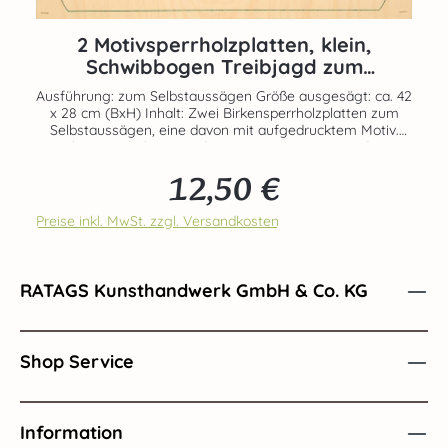
2 Motivsperrholzplatten, klein,
Schwibbogen Treibjagd zum
Selbstaussägen
Ausführung: zum Selbstaussägen Größe ausgesägt: ca. 42
x 28 cm (BxH) Inhalt: Zwei Birkensperrholzplatten zum
Selbstaussägen, eine davon mit aufgedrucktem Motiv.
Echte Handarbeit aus dem Hause RATAGS - Made in
Germany - 100% original Erzgebirge
12,50 €
Regulärer Preis:
Preise inkl. MwSt. zzgl. Versandkosten
RATAGS Kunsthandwerk GmbH & Co. KG
Shop Service
Information