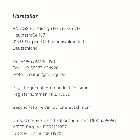
Hersteller
RATAGS Holzdesign Heipro GmbH
Hauptstraße 167
01833 Stolpen OT Langenwolmsdorf
Deutschland
Tel.: +49-35973-62490
Fax: +49-35973-624920
E-Mail: contact@ratags.de
Registergericht: Amtsgericht Dresden
Registernummer: HRB 18585
Geschäftsführer/in: Juliane Buschmann
Umsatzsteuer-Identifikationsnummer: DE813099987
WEEE-Reg.-Nr. DE99181957
LUCID-Nr. 3350458439706