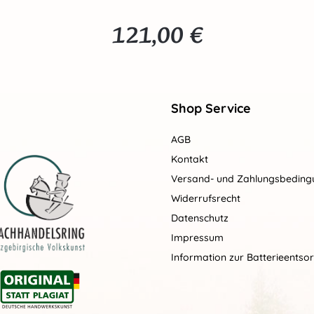
121,00 €
Regulärer Preis:
Shop Service
AGB
Kontakt
Versand- und Zahlungsbedin
Widerrufsrecht
Datenschutz
Impressum
Information zur Batterieentso