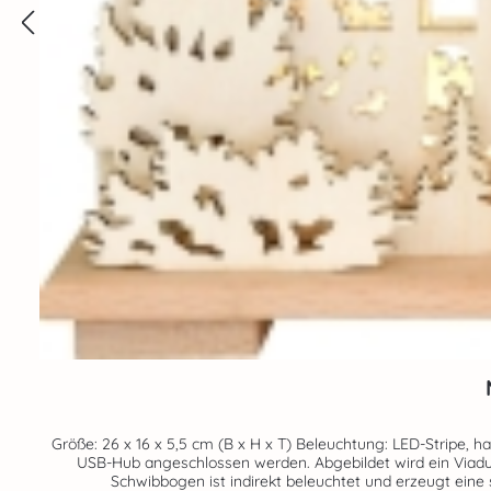
Größe: 26 x 16 x 5,5 cm (B x H x T) Beleuchtung: LED-Stripe, halb USB Dieser kleine Schwibbogen eignet sich hervorragend für den Schreibtisch. Er kann beispielsweise an ein
USB-Hub angeschlossen werden. Abgebildet wird ein Viaduk