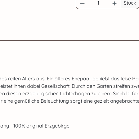
Produkt Anzahl: G
Stück
 reifen Alters aus. Ein älteres Ehepaar genießt das leise R
leistet ihnen dabei Gesellschaft. Durch den Garten streifen z
n diesen erzgebirgischen Lichterbogen zu einem Sinnbild fü
 Für eine gemütliche Beleuchtung sorgt eine gezielt angebracht
ny - 100% original Erzgebirge