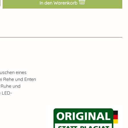
ib den gewünschten Wert ein oder benut
In den Warenkorb
auschen eines
wei Rehe und Enten
r Ruhe und
e LED-