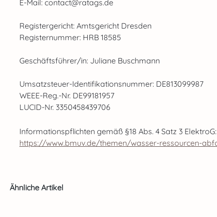
E-Mail: contact@ratags.de
Registergericht: Amtsgericht Dresden
Registernummer: HRB 18585
Geschäftsführer/in: Juliane Buschmann
Umsatzsteuer-Identifikationsnummer: DE813099987
WEEE-Reg.-Nr. DE99181957
LUCID-Nr. 3350458439706
Informationspflichten gemäß §18 Abs. 4 Satz 3 ElektroG:
https://www.bmuv.de/themen/wasser-ressourcen-abfall/
Produktgalerie überspringen
Ähnliche Artikel