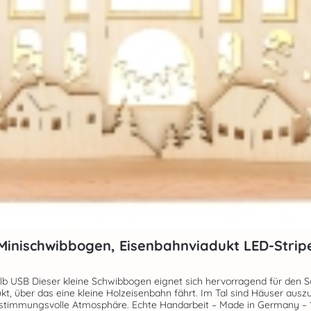
Minischwibbogen, Eisenbahnviadukt LED-Strip
en Computer oder ein
t, über das eine kleine Holzeisenbahn fährt. Im Tal sind Häuser ausz
Schwibbogen ist indirekt beleuchtet und erzeugt eine stimmungsvolle Atm