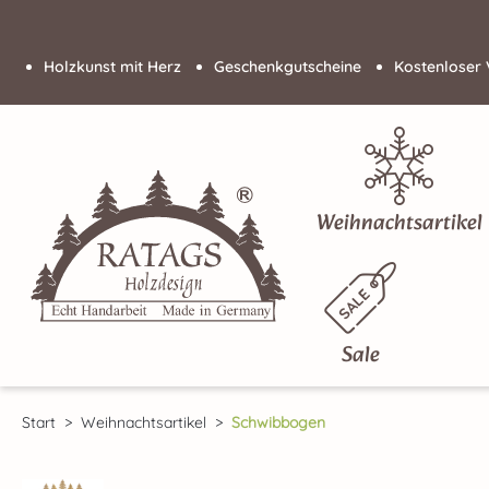
 Hauptinhalt springen
Zur Suche springen
Zur Hauptnavigation springen
Holzkunst mit Herz
Geschenkgutscheine
Kostenloser 
Weihnachtsartikel
Sale
Start
Weihnachtsartikel
Schwibbogen