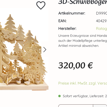
3D-Schwibbogen
Artikelnummer:
D9990
EAN:
40429
Hersteller:
Ratag
Unsere Erzeugnisse sind Handa
auch der Modellpflege unterlie
Artikel minimal abweichen.
320,00 €
Regulärer Preis:
Preise inkl. MwSt. zzgl. Ve
Sofort verfügbar, Lieferzeit: 