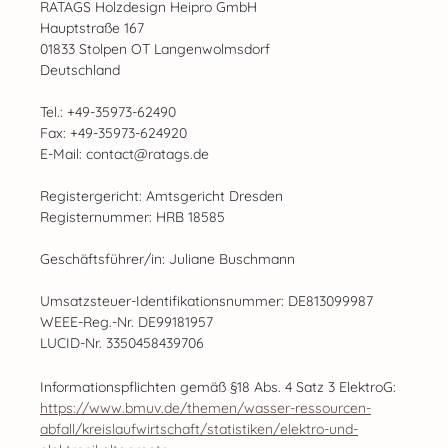
RATAGS Holzdesign Heipro GmbH
Hauptstraße 167
01833 Stolpen OT Langenwolmsdorf
Deutschland
Tel.: +49-35973-62490
Fax: +49-35973-624920
E-Mail: contact@ratags.de
Registergericht: Amtsgericht Dresden
Registernummer: HRB 18585
Geschäftsführer/in: Juliane Buschmann
Umsatzsteuer-Identifikationsnummer: DE813099987
WEEE-Reg.-Nr. DE99181957
LUCID-Nr. 3350458439706
Informationspflichten gemäß §18 Abs. 4 Satz 3 ElektroG:
https://www.bmuv.de/themen/wasser-ressourcen-
abfall/kreislaufwirtschaft/statistiken/elektro-und-