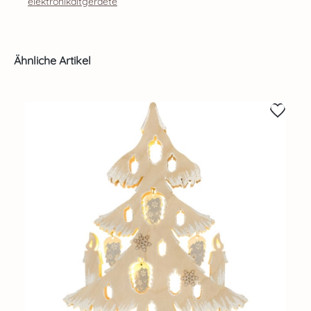
elektronikaltgeraete
Produktgalerie überspringen
Ähnliche Artikel