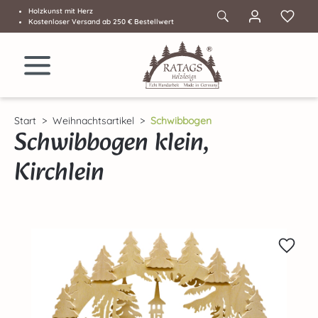
Holzkunst mit Herz
Zum Hauptinhalt springen
Kostenloser Versand ab 250 € Bestellwert
Start
Weihnachtsartikel
Schwibbogen
Schwibbogen klein,
Kirchlein
Bildergalerie überspringen