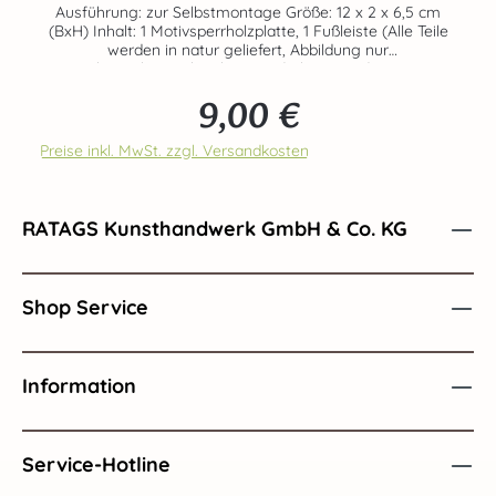
Ausführung: zur Selbstmontage Größe: 12 x 2 x 6,5 cm
(BxH) Inhalt: 1 Motivsperrholzplatte, 1 Fußleiste (Alle Teile
werden in natur geliefert, Abbildung nur
Gestaltungsbeispiel) Echte Handarbeit aus dem Hause
RATAGS - Made in Germany - 100% original Erzgebirge
9,00 €
Regulärer Preis:
Preise inkl. MwSt. zzgl. Versandkosten
RATAGS Kunsthandwerk GmbH & Co. KG
Shop Service
Information
Service-Hotline