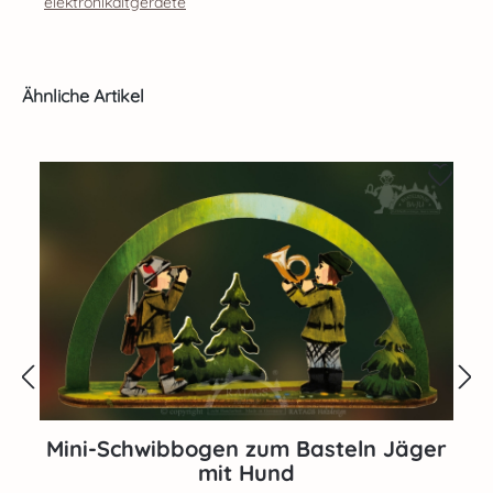
elektronikaltgeraete
Produktgalerie überspringen
Ähnliche Artikel
Mini-Schwibbogen zum Basteln Jäger
mit Hund