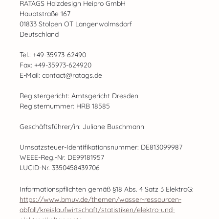
RATAGS Holzdesign Heipro GmbH
Hauptstraße 167
01833 Stolpen OT Langenwolmsdorf
Deutschland
Tel.: +49-35973-62490
Fax: +49-35973-624920
E-Mail: contact@ratags.de
Registergericht: Amtsgericht Dresden
Registernummer: HRB 18585
Geschäftsführer/in: Juliane Buschmann
Umsatzsteuer-Identifikationsnummer: DE813099987
WEEE-Reg.-Nr. DE99181957
LUCID-Nr. 3350458439706
Informationspflichten gemäß §18 Abs. 4 Satz 3 ElektroG:
https://www.bmuv.de/themen/wasser-ressourcen-
abfall/kreislaufwirtschaft/statistiken/elektro-und-