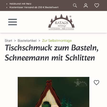
Holzkunst mit Herz
Zum Hauptinhalt springen
Kostenloser Versand ab 250 € Bestellwert
Start
Bastelartikel
Zur Selbstmontage
Tischschmuck zum Basteln,
Schneemann mit Schlitten
Bildergalerie überspringen