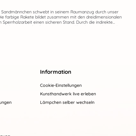
Die farbige Rakete bildet zusammen mit den dreidimensionalen
Sperrholzarbeit einen sicheren Stand. Durch die indirekte
tzunabhängige Aufstellung. Die Romantikleuchte „Sandmännchen
icht. Echte Handarbeit aus dem Hause RATAGS - Made in Germany - 100% original Erzgebirge
Information
Cookie-Einstellungen
Kunsthandwerk live erleben
gungen
Lämpchen selber wechseln