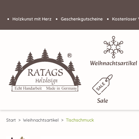
 Hauptinhalt springen
Zur Suche springen
Zur Hauptnavigation springen
Holzkunst mit Herz
Geschenkgutscheine
Kostenloser 
Weihnachtsartikel
Sale
Start
Weihnachtsartikel
Tischschmuck