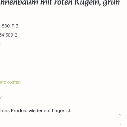
annenbaum mit roten Kugeln, grün
-580-F-3
34138912
s
rsandkosten
r
 das Produkt wieder auf Lager ist.