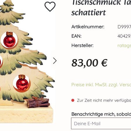
Tischschmuck T
schattiert
Artikelnummer:
D9997
EAN:
40429
Hersteller:
ratag
83,00 €
Regulärer Preis:
Preise inkl. MwSt. zzgl. Ve
Zur Zeit nicht mehr verfügba
Benachrichtige mich, sobald
Deine E-Mail