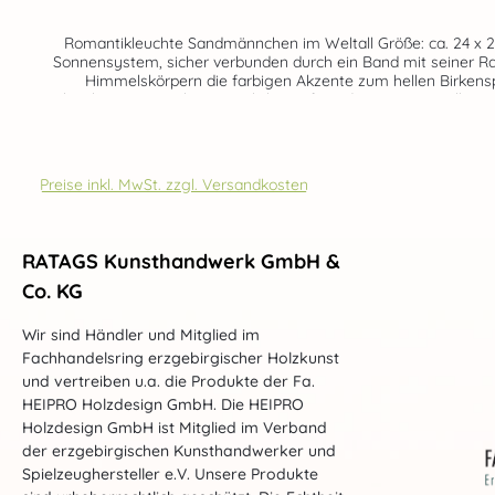
Romantikleuchte Sandmännchen im Weltall Größe: ca. 24 x 26,5 x 5 cm (BxHxT) LED-Stripe, USB-S
Sonnensystem, sicher verbunden durch ein Band mit seiner Ra
Himmelskörpern die farbigen Akzente zum hellen Birkenspe
Beleuchtung entstehen räumliche Tiefe und stimmungsvolle Li
Preise inkl. MwSt. zzgl. Versandkosten
RATAGS Kunsthandwerk GmbH &
Co. KG
Wir sind Händler und Mitglied im
Fachhandelsring erzgebirgischer Holzkunst
und vertreiben u.a. die Produkte der Fa.
HEIPRO Holzdesign GmbH. Die HEIPRO
Holzdesign GmbH ist Mitglied im Verband
der erzgebirgischen Kunsthandwerker und
Spielzeughersteller e.V. Unsere Produkte