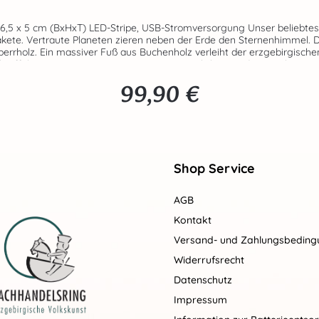
tromversorgung Unser beliebtes Sandmännchen schwebt in seinem Raumanzug durch unser
kete. Vertraute Planeten zieren neben der Erde den Sternenhimmel. 
rrholz. Ein massiver Fuß aus Buchenholz verleiht der erzgebirgischen 
chteffekte. Die USB-Stromversorgung ermöglicht eine dezentrale, ne
im Weltall“ ist ein echter Hingucker und verbreitet ein stimmungsvolles L
99,90 €
Regulärer Preis:
Shop Service
AGB
Kontakt
Versand- und Zahlungsbedin
Widerrufsrecht
Datenschutz
Impressum