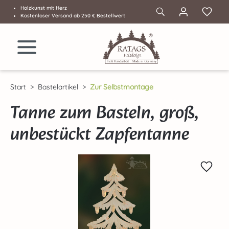
Holzkunst mit Herz
Zum Hauptinhalt springen
Kostenloser Versand ab 250 € Bestellwert
Start
Bastelartikel
Zur Selbstmontage
Tanne zum Basteln, groß,
unbestückt Zapfentanne
Bildergalerie überspringen