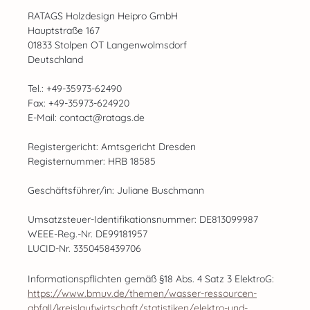
RATAGS Holzdesign Heipro GmbH
Hauptstraße 167
01833 Stolpen OT Langenwolmsdorf
Deutschland
Tel.: +49-35973-62490
Fax: +49-35973-624920
E-Mail: contact@ratags.de
Registergericht: Amtsgericht Dresden
Registernummer: HRB 18585
Geschäftsführer/in: Juliane Buschmann
Umsatzsteuer-Identifikationsnummer: DE813099987
WEEE-Reg.-Nr. DE99181957
LUCID-Nr. 3350458439706
Informationspflichten gemäß §18 Abs. 4 Satz 3 ElektroG:
https://www.bmuv.de/themen/wasser-ressourcen-
abfall/kreislaufwirtschaft/statistiken/elektro-und-