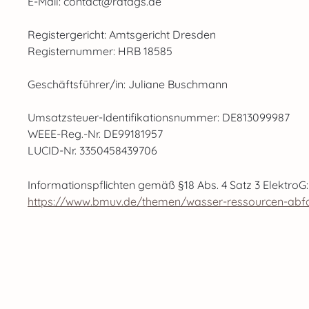
E-Mail: contact@ratags.de
Registergericht: Amtsgericht Dresden
Registernummer: HRB 18585
Geschäftsführer/in: Juliane Buschmann
Umsatzsteuer-Identifikationsnummer: DE813099987
WEEE-Reg.-Nr. DE99181957
LUCID-Nr. 3350458439706
Informationspflichten gemäß §18 Abs. 4 Satz 3 ElektroG:
https://www.bmuv.de/themen/wasser-ressourcen-abfall/