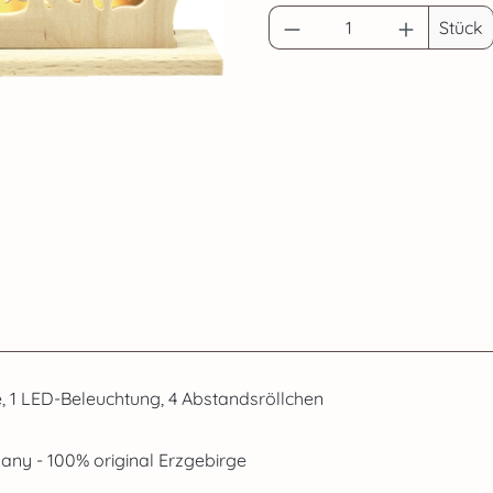
Produkt Anzahl: G
Stück
ste, 1 LED-Beleuchtung, 4 Abstandsröllchen
ny - 100% original Erzgebirge