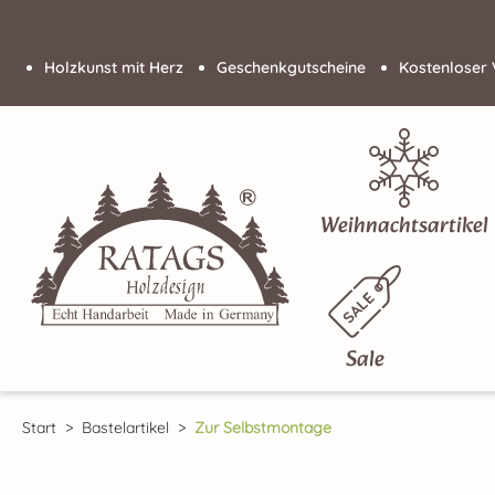
 Hauptinhalt springen
Zur Suche springen
Zur Hauptnavigation springen
Holzkunst mit Herz
Geschenkgutscheine
Kostenloser 
Weihnachtsartikel
Sale
Start
Bastelartikel
Zur Selbstmontage
Bildergalerie überspringen