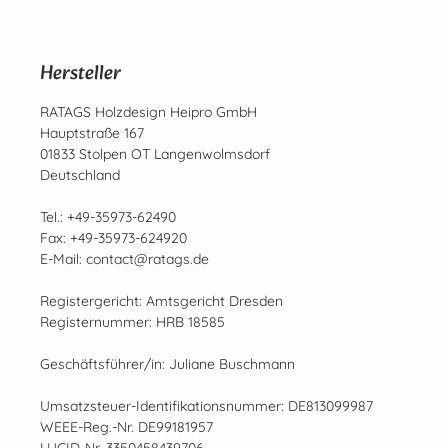
Hersteller
RATAGS Holzdesign Heipro GmbH
Hauptstraße 167
01833 Stolpen OT Langenwolmsdorf
Deutschland
Tel.: +49-35973-62490
Fax: +49-35973-624920
E-Mail: contact@ratags.de
Registergericht: Amtsgericht Dresden
Registernummer: HRB 18585
Geschäftsführer/in: Juliane Buschmann
Umsatzsteuer-Identifikationsnummer: DE813099987
WEEE-Reg.-Nr. DE99181957
LUCID-Nr. 3350458439706