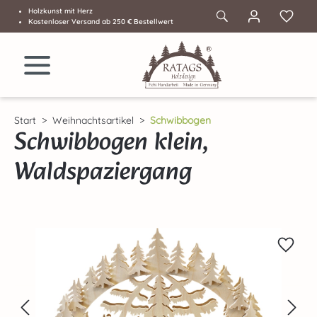
Holzkunst mit Herz
Zum Hauptinhalt springen
Kostenloser Versand ab 250 € Bestellwert
Start
Weihnachtsartikel
Schwibbogen
Schwibbogen klein,
Waldspaziergang
Bildergalerie überspringen