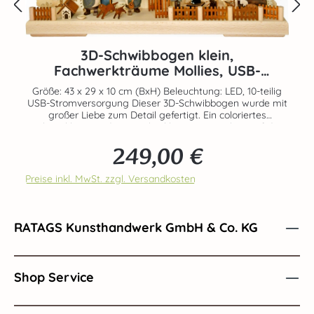
3D-Schwibbogen klein,
Fachwerkträume Mollies, USB-
Stromversorgung
Größe: 43 x 29 x 10 cm (BxH) Beleuchtung: LED, 10-teilig
USB-Stromversorgung Dieser 3D-Schwibbogen wurde mit
großer Liebe zum Detail gefertigt. Ein coloriertes
Fachwerkhaus und pittoreske, kleinere Häuschen auf dem
Außenbogen bilden einen schönen farbigen Kontrast zu
249,00 €
den naturbelassenen Bäumen aus Birkensperrholz. Auch
Regulärer Preis:
ein Vogelhaus und eine Hundehütte fehlen in diesem
Lichterbogen nicht. 2 lustige Molli-Figuren beaufsichtigen
Preise inkl. MwSt. zzgl. Versandkosten
2 Hunde, eine schwarze Katze mit weißen Pfoten und 2
Rehe. Alle Figuren sind aus Massivholz gefertigt und
farbig bemalt. Durch die blendfrei installierte LED-
Lichterkette sind alle Fenster hell erleuchtet und tauchen
RATAGS Kunsthandwerk GmbH & Co. KG
den gesamten Lichterbogen in ein stimmungsvolles Licht.
Echte Handarbeit aus dem Hause RATAGS - Made in
Germany - 100% original Erzgebirge
Shop Service