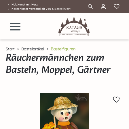
Holzkunst mit Herz
Zum Hauptinhalt springen
Kostenloser Versand ab 250 € Bestellwert
Start
Bastelartikel
Bastelfiguren
Räuchermännchen zum
Basteln, Moppel, Gärtner
Bildergalerie überspringen