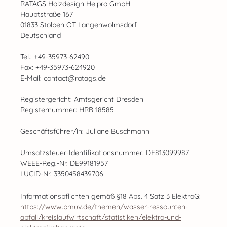
RATAGS Holzdesign Heipro GmbH
Hauptstraße 167
01833 Stolpen OT Langenwolmsdorf
Deutschland
Tel.: +49-35973-62490
Fax: +49-35973-624920
E-Mail: contact@ratags.de
Registergericht: Amtsgericht Dresden
Registernummer: HRB 18585
Geschäftsführer/in: Juliane Buschmann
Umsatzsteuer-Identifikationsnummer: DE813099987
WEEE-Reg.-Nr. DE99181957
LUCID-Nr. 3350458439706
Informationspflichten gemäß §18 Abs. 4 Satz 3 ElektroG:
https://www.bmuv.de/themen/wasser-ressourcen-
abfall/kreislaufwirtschaft/statistiken/elektro-und-