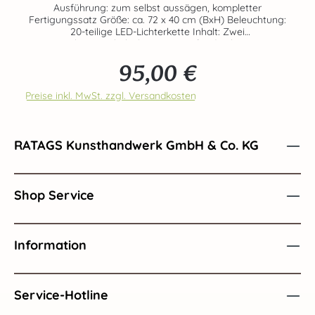
Ausführung: zum selbst aussägen, kompletter
Fertigungssatz Größe: ca. 72 x 40 cm (BxH) Beleuchtung:
20-teilige LED-Lichterkette Inhalt: Zwei
Birkensperrholzplatten mit aufgedruckten,
unterschiedlichen Motiven zum selbst aussägen,
95,00 €
Nagelleiste, Fußleiste, Lampenhalter, Abstandsröllchen
Regulärer Preis:
sowie 20-teilige LED-Lichterkette Bestückungen sind NUR
Gestaltungsvorschläge. Figuren und aufgesetzte Teile sind
Preise inkl. MwSt. zzgl. Versandkosten
NICHT im Set enthalten. Echte Handarbeit aus dem Hause
RATAGS - Made in Germany - 100% original Erzgebirge
RATAGS Kunsthandwerk GmbH & Co. KG
Shop Service
Information
Service-Hotline