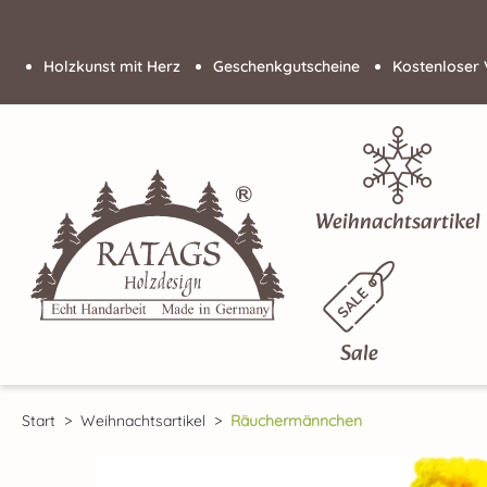
 Hauptinhalt springen
Zur Suche springen
Zur Hauptnavigation springen
Holzkunst mit Herz
Geschenkgutscheine
Kostenloser 
Weihnachtsartikel
Sale
Start
Weihnachtsartikel
Räuchermännchen
Bildergalerie überspringen