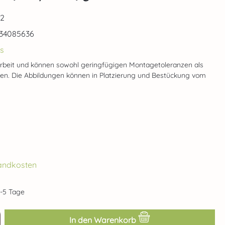
32
34085636
s
rbeit und können sowohl geringfügigen Montagetoleranzen als
gen. Die Abbildungen können in Platzierung und Bestückung vom
rsandkosten
2-5 Tage
ib den gewünschten Wert ein oder benut
In den Warenkorb