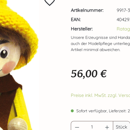
Artikelnummer:
9917-
EAN:
40429
Hersteller:
Ratag
Unsere Erzeugnisse sind Handa
auch der Modellpflege unterlie
Artikel minimal abweichen.
56,00 €
Regulärer Preis:
Preise inkl. MwSt. zzgl. Ve
Sofort verfügbar, Lieferzeit: 
Produkt Anzahl: G
Stück