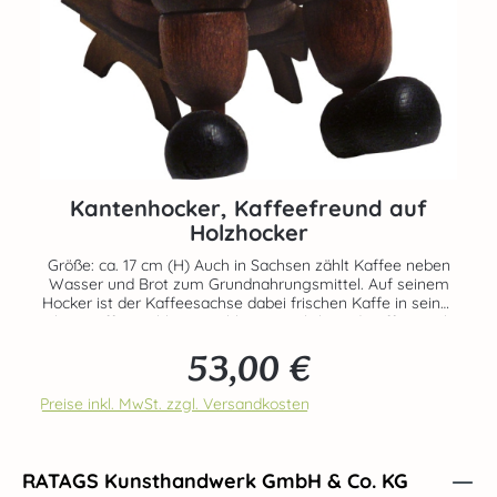
Kantenhocker, Kaffeefreund auf
Holzhocker
Größe: ca. 17 cm (H) Auch in Sachsen zählt Kaffee neben
Wasser und Brot zum Grundnahrungsmittel. Auf seinem
Hocker ist der Kaffeesachse dabei frischen Kaffe in seiner
alten Kaffeemühle zu mahlen. Natürlich wird Kaffee auch
auf Vorrat gemahlen. Es wäre ein Jammer, wenn er
53,00 €
ausgeht. Der Oberkörper würde locker gebeizt und die
Regulärer Preis:
Hose in ein sattes braun getaucht. Echte Handarbeit aus
dem Hause RATAGS - Made in Germany - 100% original
Preise inkl. MwSt. zzgl. Versandkosten
Erzgebirge Angezündete Räucherkerzen nie
unaufbesichtigt lassen.
RATAGS Kunsthandwerk GmbH & Co. KG