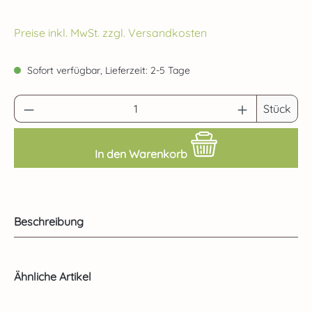
Preise inkl. MwSt. zzgl. Versandkosten
Sofort verfügbar, Lieferzeit: 2-5 Tage
Produkt Anzahl: Gib den gewünschten Wert 
Stück
In den Warenkorb
Beschreibung
Produktgalerie überspringen
Ähnliche Artikel