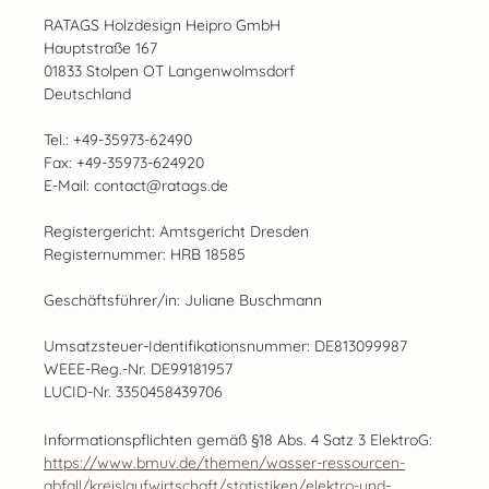
RATAGS Holzdesign Heipro GmbH
Hauptstraße 167
01833 Stolpen OT Langenwolmsdorf
Deutschland
Tel.: +49-35973-62490
Fax: +49-35973-624920
E-Mail: contact@ratags.de
Registergericht: Amtsgericht Dresden
Registernummer: HRB 18585
Geschäftsführer/in: Juliane Buschmann
Umsatzsteuer-Identifikationsnummer: DE813099987
WEEE-Reg.-Nr. DE99181957
LUCID-Nr. 3350458439706
Informationspflichten gemäß §18 Abs. 4 Satz 3 ElektroG:
https://www.bmuv.de/themen/wasser-ressourcen-
abfall/kreislaufwirtschaft/statistiken/elektro-und-