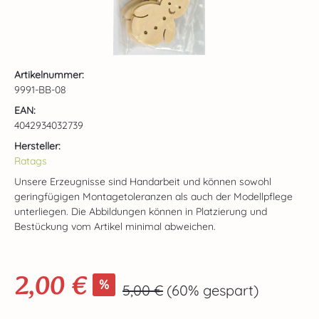
Artikelnummer:
9991-BB-08
EAN:
4042934032739
Hersteller:
Ratags
Unsere Erzeugnisse sind Handarbeit und können sowohl
geringfügigen Montagetoleranzen als auch der Modellpflege
unterliegen. Die Abbildungen können in Platzierung und
Bestückung vom Artikel minimal abweichen.
2,00 €
Verkaufspreis:
%
Regulärer Preis:
5,00 €
(60% gespart)