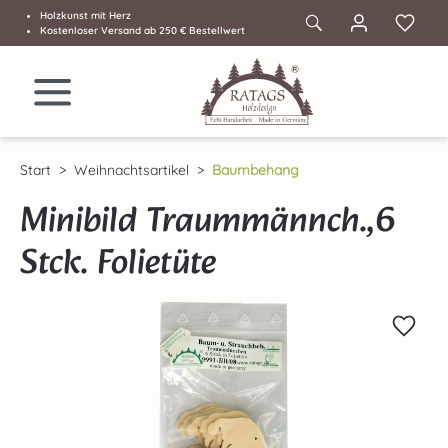
Holzkunst mit Herz
Zum Hauptinhalt springen
Kostenloser Versand ab 250 € Bestellwert
Start
Weihnachtsartikel
Baumbehang
Minibild Traummännch.,6
Stck. Folietüte
Bildergalerie überspringen