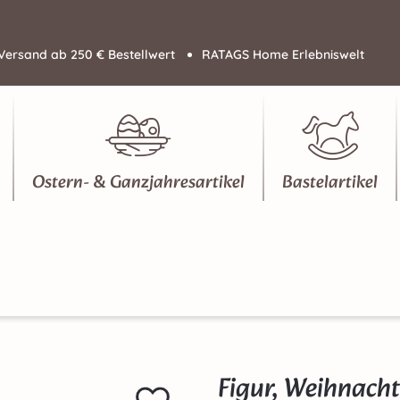
Versand ab 250 € Bestellwert
RATAGS Home Erlebniswelt
Ostern- & Ganzjahresartikel
Bastelartikel
Figur, Weihnach