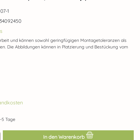
07-1
34092450
s
rbeit und können sowohl geringfügigen Montagetoleranzen als
gen. Die Abbildungen können in Platzierung und Bestückung vom
rsandkosten
2-5 Tage
ib den gewünschten Wert ein oder benut
In den Warenkorb