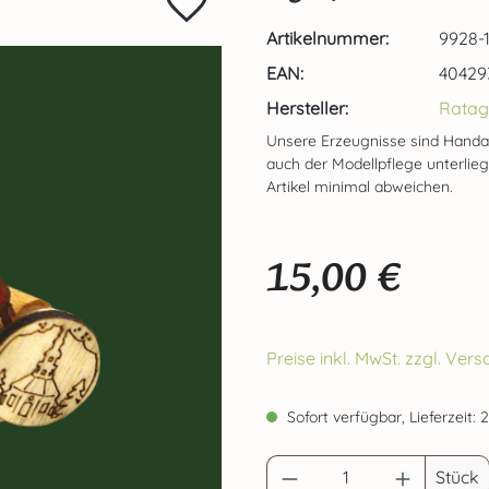
Artikelnummer:
9928-1
EAN:
40429
Hersteller:
Ratag
Unsere Erzeugnisse sind Handa
auch der Modellpflege unterlie
Artikel minimal abweichen.
15,00 €
Regulärer Preis:
Preise inkl. MwSt. zzgl. Ve
Sofort verfügbar, Lieferzeit: 
Produkt Anzahl: G
Stück