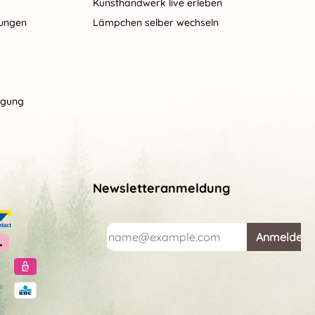
Kunsthandwerk live erleben
gungen
Lämpchen selber wechseln
rgung
Newsletteranmeldung
Anmelden