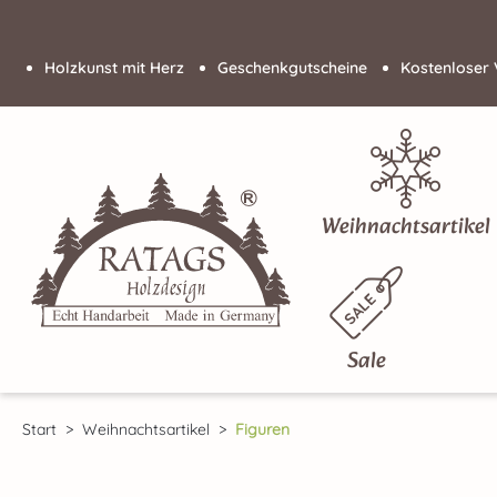
 Hauptinhalt springen
Zur Suche springen
Zur Hauptnavigation springen
Holzkunst mit Herz
Geschenkgutscheine
Kostenloser 
Weihnachtsartikel
Sale
Start
Weihnachtsartikel
Figuren
Bildergalerie überspringen