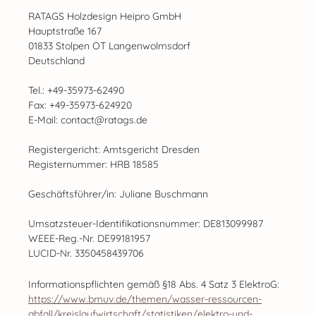
RATAGS Holzdesign Heipro GmbH
Hauptstraße 167
01833 Stolpen OT Langenwolmsdorf
Deutschland
Tel.: +49-35973-62490
Fax: +49-35973-624920
E-Mail: contact@ratags.de
Registergericht: Amtsgericht Dresden
Registernummer: HRB 18585
Geschäftsführer/in: Juliane Buschmann
Umsatzsteuer-Identifikationsnummer: DE813099987
WEEE-Reg.-Nr. DE99181957
LUCID-Nr. 3350458439706
Informationspflichten gemäß §18 Abs. 4 Satz 3 ElektroG:
https://www.bmuv.de/themen/wasser-ressourcen-
abfall/kreislaufwirtschaft/statistiken/elektro-und-