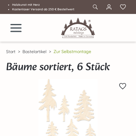
Holzkunst mit Herz
Zum Hauptinhalt springen
Kostenloser Versand ab 250 € Bestellwert
Start
Bastelartikel
Zur Selbstmontage
Bäume sortiert, 6 Stück
Bildergalerie überspringen