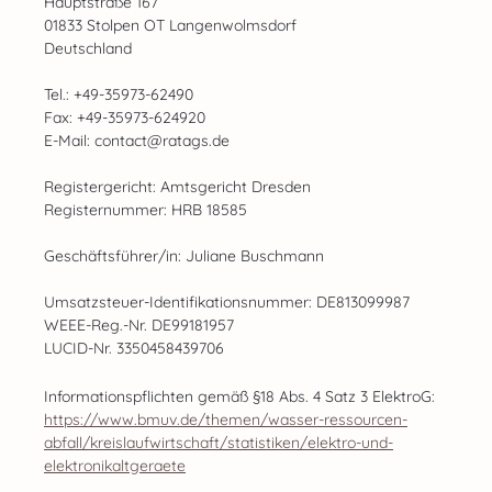
Hauptstraße 167
01833 Stolpen OT Langenwolmsdorf
Deutschland
Tel.: +49-35973-62490
Fax: +49-35973-624920
E-Mail: contact@ratags.de
Registergericht: Amtsgericht Dresden
Registernummer: HRB 18585
Geschäftsführer/in: Juliane Buschmann
Umsatzsteuer-Identifikationsnummer: DE813099987
WEEE-Reg.-Nr. DE99181957
LUCID-Nr. 3350458439706
Informationspflichten gemäß §18 Abs. 4 Satz 3 ElektroG:
https://www.bmuv.de/themen/wasser-ressourcen-
abfall/kreislaufwirtschaft/statistiken/elektro-und-
elektronikaltgeraete