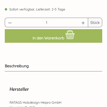
Sofort verfügbar, Lieferzeit: 2-5 Tage
Produkt Anzahl: Gib den gewünschten Wert 
Stück
In den Warenkorb
Beschreibung
Hersteller
RATAGS Holzdesign Heipro GmbH