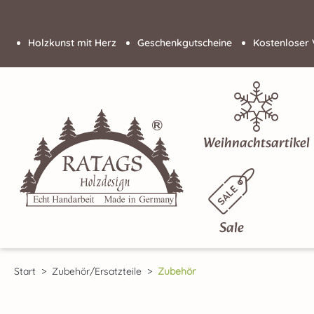
 Hauptinhalt springen
Zur Suche springen
Zur Hauptnavigation springen
Holzkunst mit Herz
Geschenkgutscheine
Kostenloser 
Weihnachtsartikel
Sale
Start
Zubehör/Ersatzteile
Zubehör
Bildergalerie überspringen