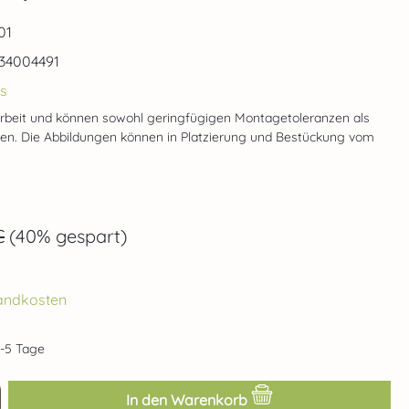
01
34004491
s
rbeit und können sowohl geringfügigen Montagetoleranzen als
gen. Die Abbildungen können in Platzierung und Bestückung vom
ärer Preis:
€
(40% gespart)
rsandkosten
2-5 Tage
ib den gewünschten Wert ein oder benut
In den Warenkorb