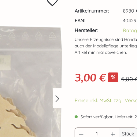
Artikelnummer:
8980-
EAN:
40429
Hersteller:
Ratag
Unsere Erzeugnisse sind Handa
auch der Modellpflege unterlie
Artikel minimal abweichen.
3,00 €
Verkaufspreis:
%
Regul
5,00 
Preise inkl. MwSt. zzgl. Ve
Sofort verfügbar, Lieferzeit: 
Produkt Anzahl: G
Stück