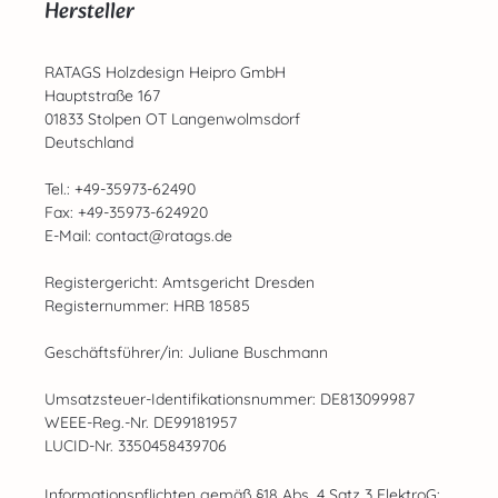
Hersteller
RATAGS Holzdesign Heipro GmbH
Hauptstraße 167
01833 Stolpen OT Langenwolmsdorf
Deutschland
Tel.: +49-35973-62490
Fax: +49-35973-624920
E-Mail: contact@ratags.de
Registergericht: Amtsgericht Dresden
Registernummer: HRB 18585
Geschäftsführer/in: Juliane Buschmann
Umsatzsteuer-Identifikationsnummer: DE813099987
WEEE-Reg.-Nr. DE99181957
LUCID-Nr. 3350458439706
Informationspflichten gemäß §18 Abs. 4 Satz 3 ElektroG: