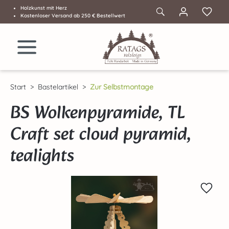
Holzkunst mit Herz
Zum Hauptinhalt springen
Kostenloser Versand ab 250 € Bestellwert
Start
Bastelartikel
Zur Selbstmontage
BS Wolkenpyramide, TL
Craft set cloud pyramid,
tealights
Bildergalerie überspringen