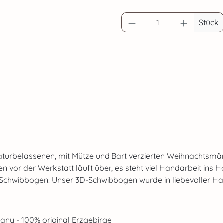
Produkt Anzahl: G
Stück
turbelassenen, mit Mütze und Bart verzierten Weihnachtsmä
n vor der Werkstatt läuft über, es steht viel Handarbeit ins H
D-Schwibbogen! Unser 3D-Schwibbogen wurde in liebevoller Ha
ny - 100% original Erzgebirge