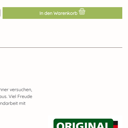
ib den gewünschten Wert ein oder benut
In den Warenkorb
nner versuchen,
aus. Viel Freude
ndarbeit mit