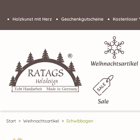
 Hauptinhalt springen
Zur Suche springen
Zur Hauptnavigation springen
Holzkunst mit Herz
Geschenkgutscheine
Kostenloser 
Weihnachtsartikel
Sale
Start
Weihnachtsartikel
Schwibbogen