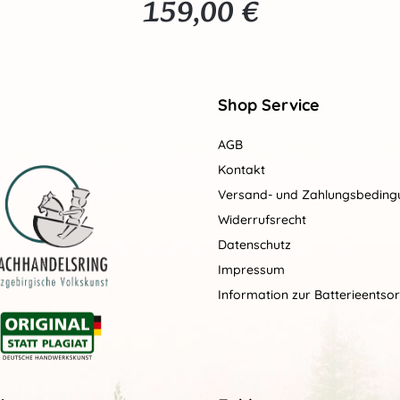
159,00 €
Regulärer Preis:
Shop Service
AGB
Kontakt
Versand- und Zahlungsbedin
Widerrufsrecht
Datenschutz
Impressum
Information zur Batterieentso