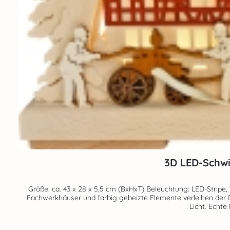
3D LED-Schwi
Größe: ca. 43 x 28 x 5,5 cm (BxHxT) Beleuchtung: LED-Stripe, Voll-USB Dieser RATAGS-Schwibbogen stellt die Arbeit der rettenden Feuerwehr bei der Bekämpfung eines 
Fachwerkhäuser und farbig gebeizte Elemente verleihen der D
Licht.