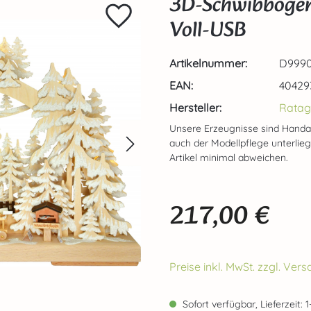
3D-Schwibbogen 
Voll-USB
Artikelnummer:
D9990
EAN:
40429
Hersteller:
Ratag
Unsere Erzeugnisse sind Handa
auch der Modellpflege unterlie
Artikel minimal abweichen.
217,00 €
Regulärer Preis:
Preise inkl. MwSt. zzgl. Ve
Sofort verfügbar, Lieferzeit: 