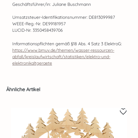
Geschäftsführer/in: Juliane Buschmann
Umsatzsteuer-Identifikationsnummer: DE813099987
WEEE-Reg.-Nr. DE99181957
LUCID-Nr. 3350458439706
Informationspflichten gemäß §18 Abs. 4 Satz 3 ElektroG:
https://www.bmuv.de/themen/wasser-ressourcen-
abfall/kreislaufwirtschaft/statistiken/elektro-und-
elektronikaltgeraete
Produktgalerie überspringen
Ähnliche Artikel