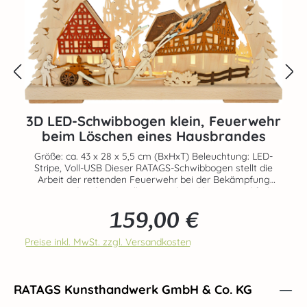
3D LED-Schwibbogen klein, Feuerwehr
beim Löschen eines Hausbrandes
Größe: ca. 43 x 28 x 5,5 cm (BxHxT) Beleuchtung: LED-
Stripe, Voll-USB Dieser RATAGS-Schwibbogen stellt die
Arbeit der rettenden Feuerwehr bei der Bekämpfung
eines Brandes dar. Detaillierte Fachwerkhäuser und farbig
gebeizte Elemente verleihen der Darstellung des
159,00 €
tragischen Geschehens einen großen Reiz. Die blendfrei
Regulärer Preis:
montierte LED-Beleuchtung verbreitet ein
stimmungsvolles Licht. Echte Handarbeit aus dem Hause
Preise inkl. MwSt. zzgl. Versandkosten
RATAGS - Made in Germany - 100% original Erzgebirge
RATAGS Kunsthandwerk GmbH & Co. KG