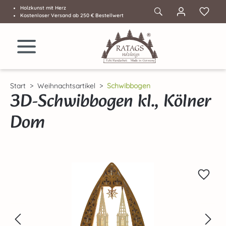
Holzkunst mit Herz
Zum Hauptinhalt springen
Kostenloser Versand ab 250 € Bestellwert
Start
Weihnachtsartikel
Schwibbogen
3D-Schwibbogen kl., Kölner
Dom
Bildergalerie überspringen