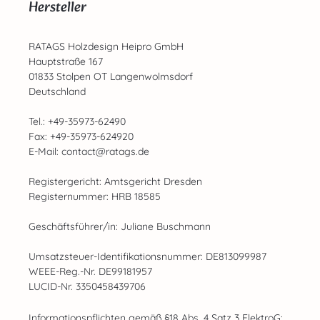
Hersteller
RATAGS Holzdesign Heipro GmbH
Hauptstraße 167
01833 Stolpen OT Langenwolmsdorf
Deutschland
Tel.: +49-35973-62490
Fax: +49-35973-624920
E-Mail: contact@ratags.de
Registergericht: Amtsgericht Dresden
Registernummer: HRB 18585
Geschäftsführer/in: Juliane Buschmann
Umsatzsteuer-Identifikationsnummer: DE813099987
WEEE-Reg.-Nr. DE99181957
LUCID-Nr. 3350458439706
Informationspflichten gemäß §18 Abs. 4 Satz 3 ElektroG: