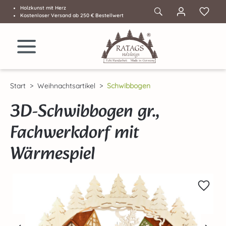
Holzkunst mit Herz
Zum Hauptinhalt springen
Kostenloser Versand ab 250 € Bestellwert
Start
Weihnachtsartikel
Schwibbogen
3D-Schwibbogen gr.,
Fachwerkdorf mit
Wärmespiel
Bildergalerie überspringen